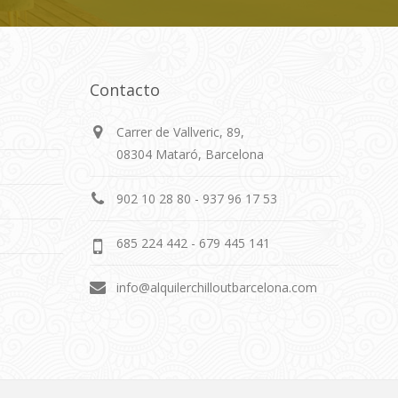
Contacto
Carrer de Vallveric, 89,
08304 Mataró, Barcelona
902 10 28 80 - 937 96 17 53
685 224 442 - 679 445 141
info@alquilerchilloutbarcelona.com