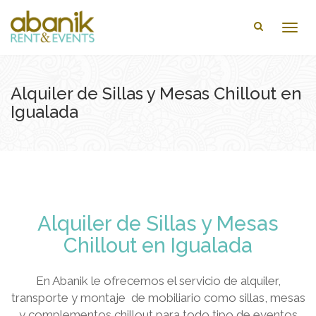
Togg
navig
Alquiler de Sillas y Mesas Chillout en
Igualada
Alquiler de Sillas y Mesas
Chillout en Igualada
En Abanik le ofrecemos el servicio de alquiler,
transporte y montaje de mobiliario como sillas, mesas
y complementos chillout para todo tipo de eventos