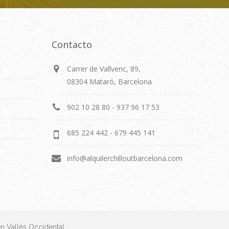
Contacto
Carrer de Vallveric, 89,
08304 Mataró, Barcelona
902 10 28 80 - 937 96 17 53
685 224 442 - 679 445 141
info@alquilerchilloutbarcelona.com
en Vallés Occidental