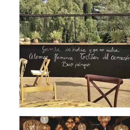
Chiringuito doble techo cañizo y pizarra
Aperitivo con chiringuito doble con pizarra y sillas crossback y plegables.