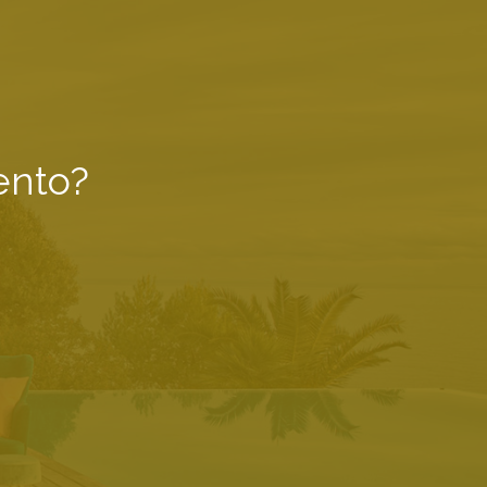
ento?