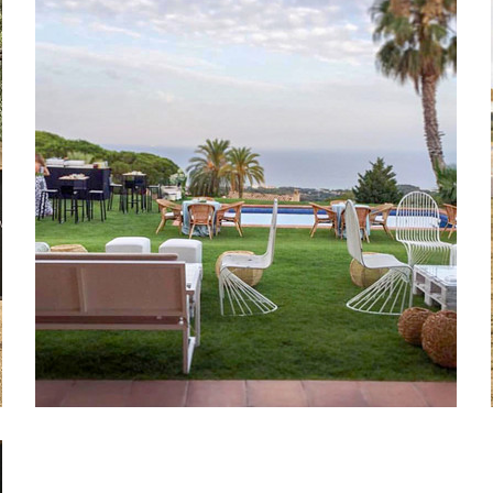
Sillas metálicas blancas pantofola
Sofás sisley blancos, mesas blancas de palet, butacas de rattan, pufs de polipiel blancos.