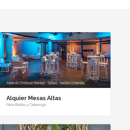
Abanik Chillout Rental · Sillas · Vallés Oriental
Alquier Mesas Altas
Para Bodas y Caterings