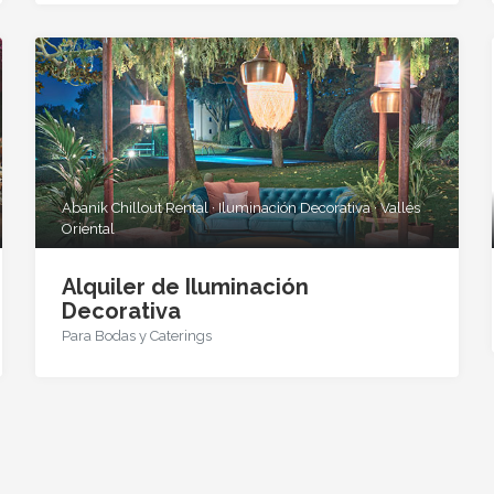
Abanik Chillout Rental · Iluminación Decorativa · Vallés
Oriental
Alquiler de Iluminación
Decorativa
Para Bodas y Caterings