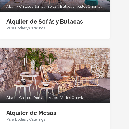
Abanik Chillout Rental · Sofás y Butacas · Vallés Oriental
Alquiler de Sofás y Butacas
Para Bodas y Caterings
Abanik Chillout Rental · Mesas · Vallés Oriental
Alquiler de Mesas
Para Bodas y Caterings