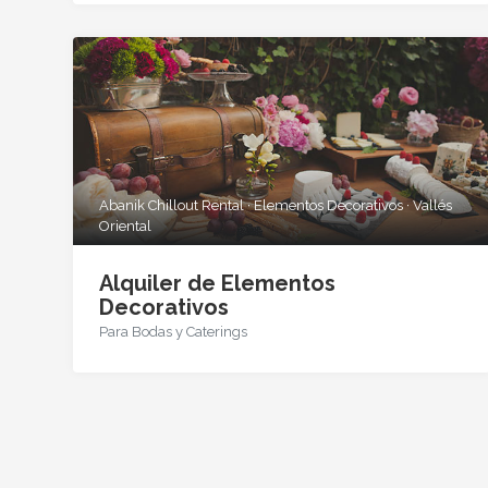
Abanik Chillout Rental · Elementos Decorativos · Vallés
Oriental
Alquiler de Elementos
Decorativos
Para Bodas y Caterings