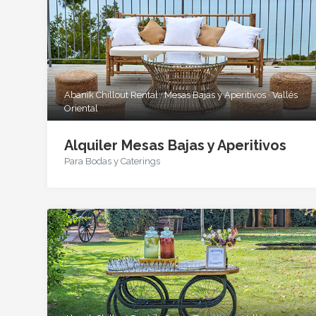
Abanik Chillout Rental · Mesas Bajas y Aperitivos · Vallés
Oriental
Alquiler Mesas Bajas y Aperitivos
Para Bodas y Caterings