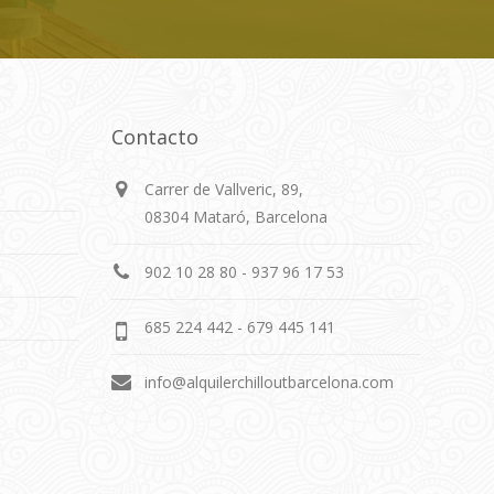
Contacto
Carrer de Vallveric, 89,
08304 Mataró, Barcelona
902 10 28 80 - 937 96 17 53
685 224 442 - 679 445 141
info@alquilerchilloutbarcelona.com