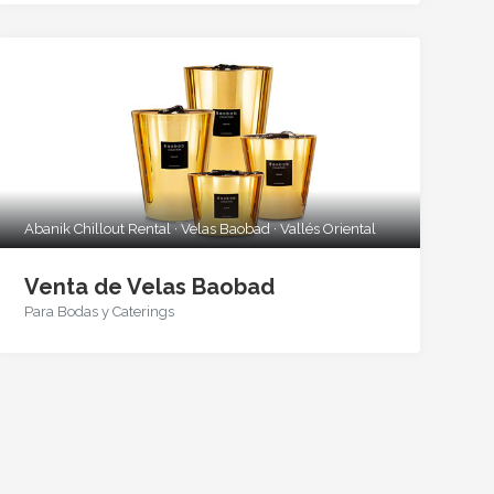
Abanik Chillout Rental · Velas Baobad · Vallés Oriental
Venta de Velas Baobad
Para Bodas y Caterings